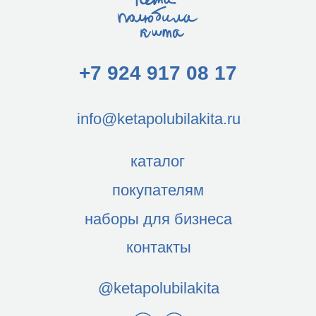
каталог
покупателям
наборы для бизнеса
контакты
@ketapolubilakita
ИП Мясникова Е.П., 2023
ИНН 270394241592
ОГРНИП 319272400042647
Договор-оферта
Политика конфиденциальности
Дизайн и вёрстка сайта — Анна Видякина