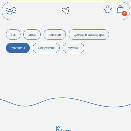
Сувениры
0
все
хиты
новинки
одежда и аксессуары
сувениры
канцелярия
вкусное
+7 924 917 08 17
info@ketapolubilakita.ru